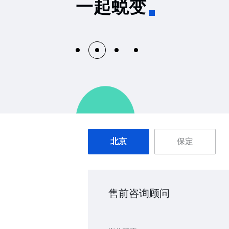
一起蜕变
北京
保定
售前咨询顾问