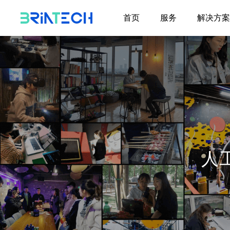
首页
服务
解决方案
数字化创新与转型咨询
服务
数智双碳
解决方案
为企业数字化创新与转
为企业量身定制数字化
型提供咨询规划和方案
基于群智能算法的双碳解
创新和转型解决方案
设计，助力企业数智化
分布式制造业产能共享平
升级。
分布式智慧电厂运营决策
人