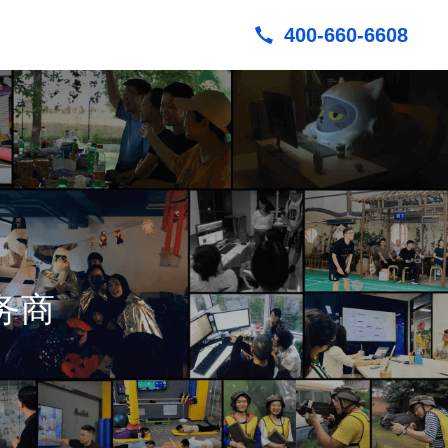
400-660-6608
数字孪生
综合治理平台
实景建模
综合服务平台
GIS可视化
运营管理平台
UE像素流
3D建模
务商